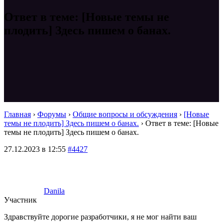
Ответ в теме: [Новые темы не
плодить] Здесь пишем о банах.
Главная
›
Форумы
›
Общие вопросы и обсуждения
›
[Новые
темы не плодить] Здесь пишем о банах.
›
Ответ в теме: [Новые
темы не плодить] Здесь пишем о банах.
27.12.2023 в 12:55
#4427
Danila
Участник
Здравствуйте дорогие разработчики, я не мог найти ваш