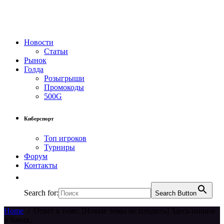
Новости
Статьи
Рынок
Голда
Розыгрыши
Промокоды
500G
Киберспорт
Топ игроков
Турниры
Форум
Контакты
Search for:
Search Button
Home
/
Ответ в теме: [Новые темы не плодить] Здесь пишем
о банах.