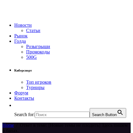
Новости
Статьи
Рынок
Голда
Розыгрыши
Промокоды
500G
Киберспорт
Топ игроков
Турниры
Форум
Контакты
Search for:
Search Button
Home
/
Ответ в теме: [Новые темы не плодить] Здесь пишем
о банах.