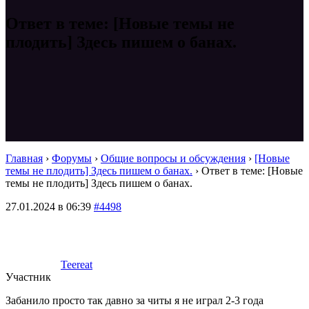
Ответ в теме: [Новые темы не
плодить] Здесь пишем о банах.
Главная
›
Форумы
›
Общие вопросы и обсуждения
›
[Новые
темы не плодить] Здесь пишем о банах.
›
Ответ в теме: [Новые
темы не плодить] Здесь пишем о банах.
27.01.2024 в 06:39
#4498
Teereat
Участник
Забанило просто так давно за читы я не играл 2-3 года