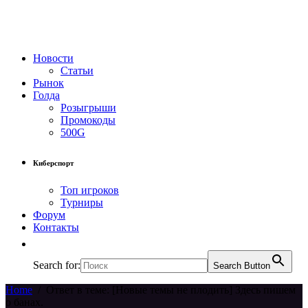
Новости
Статьи
Рынок
Голда
Розыгрыши
Промокоды
500G
Киберспорт
Топ игроков
Турниры
Форум
Контакты
Search for:
Search Button
Home
/
Ответ в теме: [Новые темы не плодить] Здесь пишем
о банах.