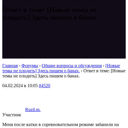
Ответ в теме: [Новые темы не
плодить] Здесь пишем о банах.
Главная
›
Форумы
›
Общие вопросы и обсуждения
›
[Новые
темы не плодить] Здесь пишем о банах.
›
Ответ в теме: [Новые
темы не плодить] Здесь пишем о банах.
04.02.2024 в 10:05
#4520
Ruzil.m.
Участник
Меня после катки в соревновательном режиме забанили на