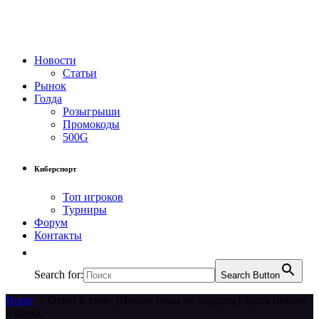
Новости
Статьи
Рынок
Голда
Розыгрыши
Промокоды
500G
Киберспорт
Топ игроков
Турниры
Форум
Контакты
Search for:
Search Button
Home
/
Ответ в теме: [Новые темы не плодить] Здесь пишем
о банах.