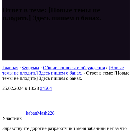
Ответ в теме: [Новые темы не
плодить] Здесь пишем о банах.
Главная
›
Форумы
›
Общие вопросы и обсуждения
›
[Новые
темы не плодить] Здесь пишем о банах.
›
Ответ в теме: [Новые
темы не плодить] Здесь пишем о банах.
25.02.2024 в 13:28
#4564
kabanMash228
Участник
Здравствуйте дорогие разработчики меня забанили нет за что