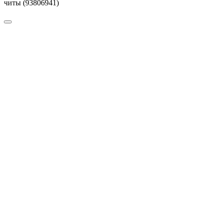
читы (93806941)