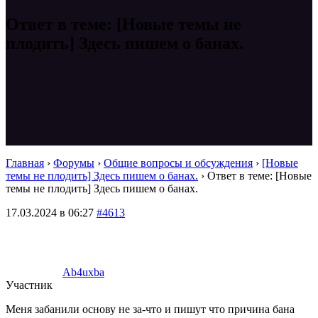
Ответ в теме: [Новые темы не
плодить] Здесь пишем о банах.
Главная
›
Форумы
›
Общие вопросы и обсуждения
›
[Новые
темы не плодить] Здесь пишем о банах.
›
Ответ в теме: [Новые
темы не плодить] Здесь пишем о банах.
17.03.2024 в 06:27
#4613
Ab4uxba
Участник
Меня забанили основу не за-что и пишут что причина бана