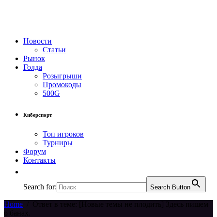
Новости
Статьи
Рынок
Голда
Розыгрыши
Промокоды
500G
Киберспорт
Топ игроков
Турниры
Форум
Контакты
Search for:
Search Button
Home
/
Ответ в теме: [Новые темы не плодить] Здесь пишем
о банах.