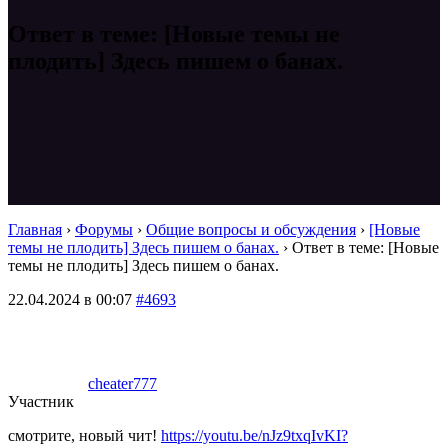
Ответ в теме: [Новые темы не
плодить] Здесь пишем о банах.
Главная
›
Форумы
›
Общие вопросы и обсуждения
›
[Новые
темы не плодить] Здесь пишем о банах.
›
Ответ в теме: [Новые
темы не плодить] Здесь пишем о банах.
22.04.2024 в 00:07
#4693
cheater777
Участник
смотрите, новый чит!
https://youtu.be/nJz9txqIvKI?