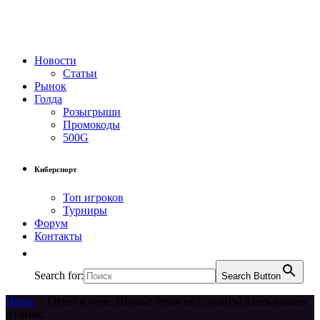
Новости
Статьи
Рынок
Голда
Розыгрыши
Промокоды
500G
Киберспорт
Топ игроков
Турниры
Форум
Контакты
Search for:
Search Button
Home
/
Ответ в теме: [Новые темы не плодить] Здесь пишем
о банах.