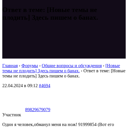
Ответ в теме: [Новые темы не
плодить] Здесь пишем о банах.
Главная
›
Форумы
›
Общие вопросы и обсуждения
›
[Новые
темы не плодить] Здесь пишем о банах.
›
Ответ в теме: [Новые
темы не плодить] Здесь пишем о банах.
22.04.2024 в 09:12
#4694
89829679079
Участник
Один я человек,обманул меня на нож! 91999854 (Вот его