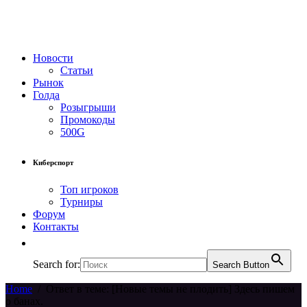
Новости
Статьи
Рынок
Голда
Розыгрыши
Промокоды
500G
Киберспорт
Топ игроков
Турниры
Форум
Контакты
Search for:
Search Button
Home
/
Ответ в теме: [Новые темы не плодить] Здесь пишем
о банах.