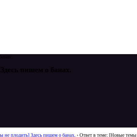
банах.
 Здесь пишем о банах.
ы не плодить] Здесь пишем о банах.
›
Ответ в теме: [Новые темы