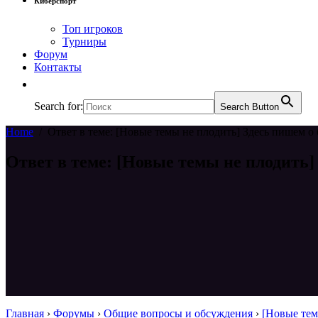
Киберспорт
Топ игроков
Турниры
Форум
Контакты
Search for:
Search Button
Home
/
Ответ в теме: [Новые темы не плодить] Здесь пишем о 
Ответ в теме: [Новые темы не плодить]
Главная
›
Форумы
›
Общие вопросы и обсуждения
›
[Новые тем