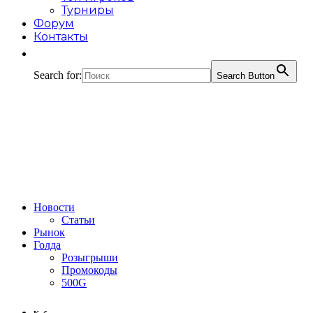
Турниры
Форум
Контакты
Search for:
Search Button
Новости
Статьи
Рынок
Голда
Розыгрыши
Промокоды
500G