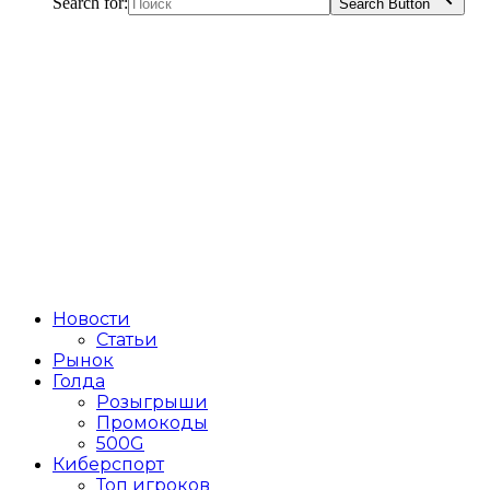
Search for:
Search Button
Новости
Статьи
Рынок
Голда
Розыгрыши
Промокоды
500G
Киберспорт
Топ игроков