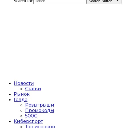
Search for:
Search Button
Новости
Статьи
Рынок
Голда
Розыгрыши
Промокоды
500G
Киберспорт
Топ игроков