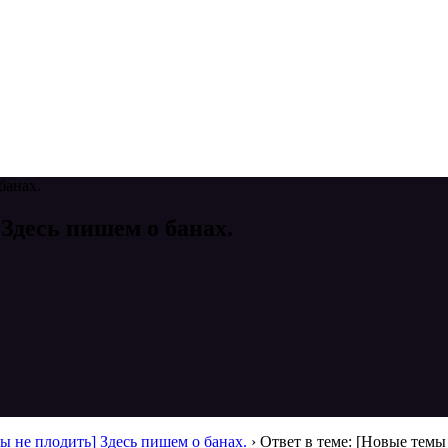
банах.
 Здесь пишем о банах.
ы не плодить] Здесь пишем о банах.
›
Ответ в теме: [Новые темы