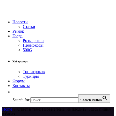
Новости
Статьи
Рынок
Голда
Розыгрыши
Промокоды
500G
Киберспорт
Топ игроков
Турниры
Форум
Контакты
Search for:
Search Button
Home
/
Ответ в теме: [Новые темы не плодить] Здесь пишем
о банах.