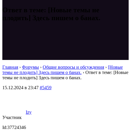
Ответ в теме: [Новые темы не
плодить] Здесь пишем о банах.
Главная
›
Форумы
›
Общие вопросы и обсуждения
›
[Новые
темы не плодить] Здесь пишем о банах.
›
Ответ в теме: [Новые
темы не плодить] Здесь пишем о банах.
15.12.2024 в 23:47
#5459
Izy
Участник
Id:37724346