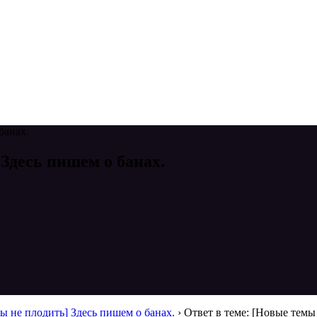
банах.
 Здесь пишем о банах.
ы не плодить] Здесь пишем о банах.
›
Ответ в теме: [Новые темы