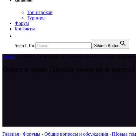
Киберспорт
Топ игроков
Турниры
Форум
Контакты
Search for:
Search Button
Home
/
Ответ в теме: [Новые темы не плодить] Здесь пишем о 
Ответ в теме: [Новые темы не плодить]
Главная
›
Форумы
›
Общие вопросы и обсуждения
›
[Новые тем