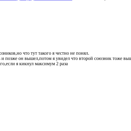
ников,но что тут такого я честно не понял.
ь и позже он вышел,потом я увидел что второй союзник тоже выш
ого,если я кикнул максимум 2 раза