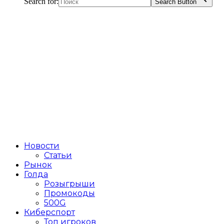
Search for:
Search Button
Новости
Статьи
Рынок
Голда
Розыгрыши
Промокоды
500G
Киберспорт
Топ игроков