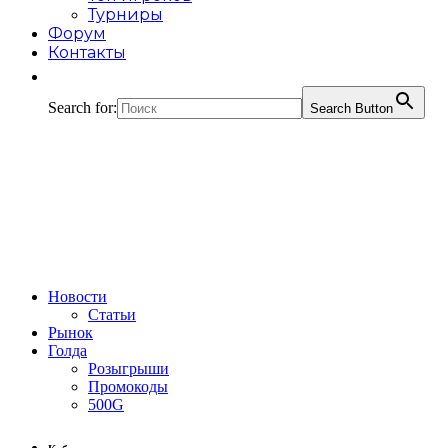
Турниры
Форум
Контакты
Search for:
Search Button
Новости
Статьи
Рынок
Голда
Розыгрыши
Промокоды
500G