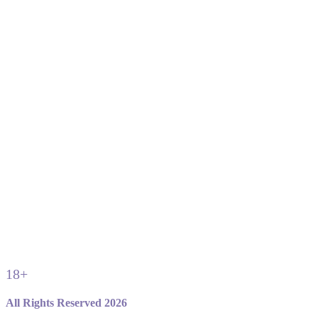
18+
All Rights Reserved 2026