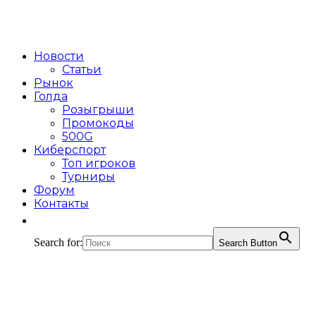
Новости
Статьи
Рынок
Голда
Розыгрыши
Промокоды
500G
Киберспорт
Топ игроков
Турниры
Форум
Контакты
Search for:
Search Button