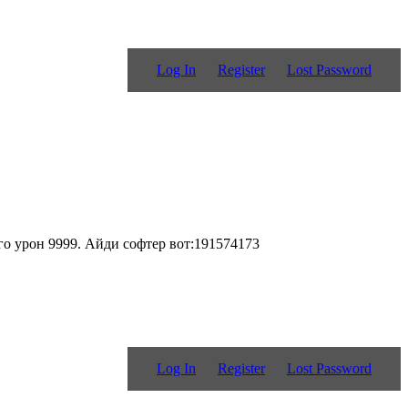
Log In
Register
Lost Password
его урон 9999. Айди софтер вот:191574173
Log In
Register
Lost Password