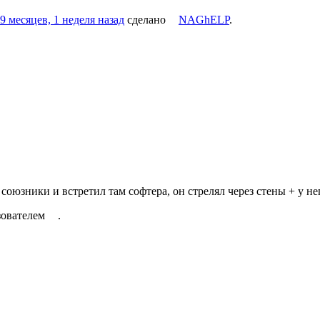
9 месяцев, 1 неделя назад
сделано
NAGhELP
.
 союзники и встретил там софтера, он стрелял через стены + у н
ьзователем
.