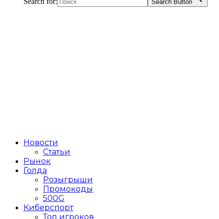
Search for:
Search Button
Новости
Статьи
Рынок
Голда
Розыгрыши
Промокоды
500G
Киберспорт
Топ игроков