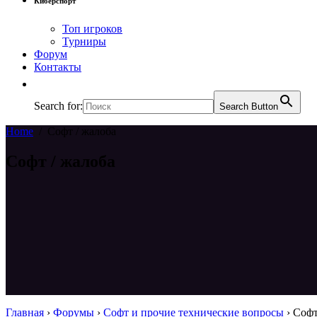
Киберспорт
Топ игроков
Турниры
Форум
Контакты
Search for:
Search Button
Home
/
Софт / жалоба
Софт / жалоба
Главная
›
Форумы
›
Софт и прочие технические вопросы
›
Софт