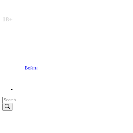
Неофициальный сайт
18+
Войти