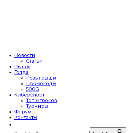
Новости
Статьи
Рынок
Голда
Розыгрыши
Промокоды
500G
Киберспорт
Топ игроков
Турниры
Форум
Контакты