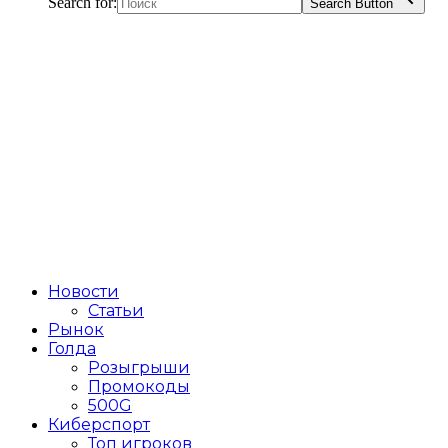
Search for:
Search Button
Новости
Статьи
Рынок
Голда
Розыгрыши
Промокоды
500G
Киберспорт
Топ игроков