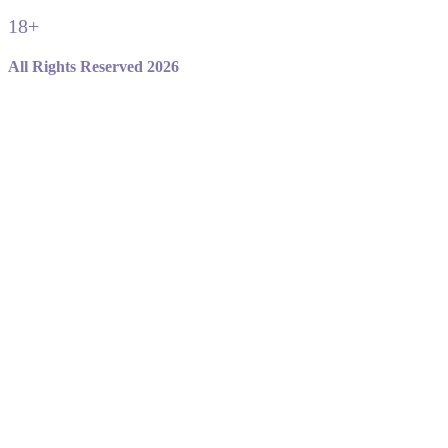
18+
All Rights Reserved 2026
Не являемся официальным сайтом игры standoff 2