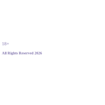
18+
All Rights Reserved 2026
Не являемся официальным сайтом игры standoff 2