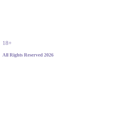
18+
All Rights Reserved 2026
Не являемся официальным сайтом игры standoff 2