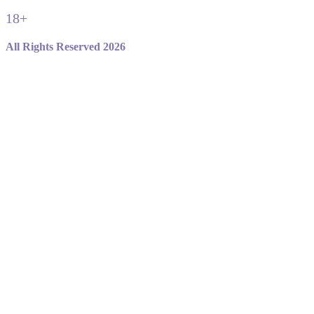
18+
All Rights Reserved 2026
Не являемся официальным сайтом игры standoff 2