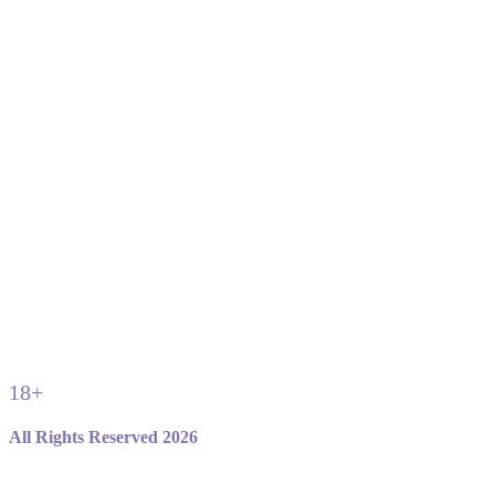
18+
All Rights Reserved 2026
Не являемся официальным сайтом игры standoff 2