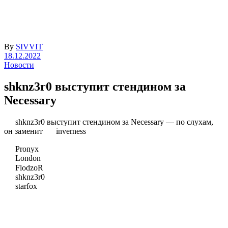
By
SIVVIT
18.12.2022
Новости
shknz3r0 выступит стендином за
Necessary
shknz3r0 выступит стендином за Necessary — по слухам,
он заменит
inverness
Pronyx
London
FlodzoR
shknz3r0
starfox