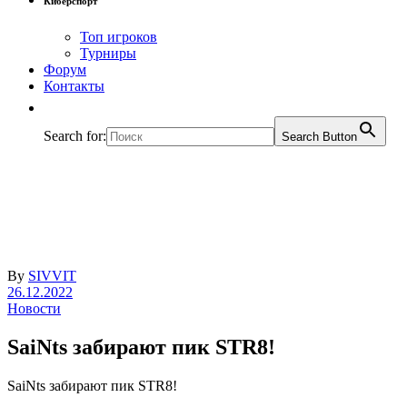
Киберспорт
Топ игроков
Турниры
Форум
Контакты
Search for:
Search Button
By
SIVVIT
26.12.2022
Новости
SaiNts забирают пик STR8!
SaiNts забирают пик STR8!