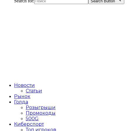
Search for:
Search Button
Новости
Статьи
Рынок
Голда
Розыгрыши
Промокоды
500G
Киберспорт
Топ игроков