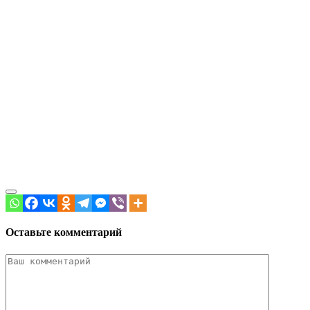
Оставьте комментарий