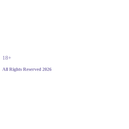
18+
All Rights Reserved 2026
Не являемся официальным сайтом игры standoff 2