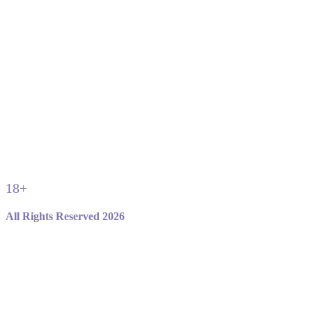
18+
All Rights Reserved 2026
Не являемся официальным сайтом игры standoff 2