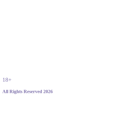
18+
All Rights Reserved 2026
Не являемся официальным сайтом игры standoff 2