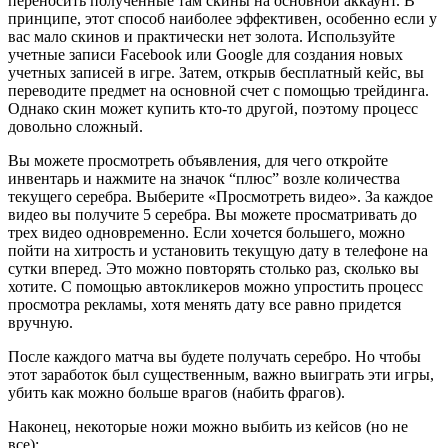
переносить полученные там скины на основной аккаунт. В
принципе, этот способ наиболее эффективен, особенно если у
вас мало скинов и практически нет золота. Используйте
учетные записи Facebook или Google для создания новых
учетных записей в игре. Затем, открыв бесплатный кейс, вы
переводите предмет на основной счет с помощью трейдинга.
Однако скин может купить кто-то другой, поэтому процесс
довольно сложный.
Вы можете просмотреть объявления, для чего откройте
инвентарь и нажмите на значок “плюс” возле количества
текущего серебра. Выберите «Просмотреть видео». За каждое
видео вы получите 5 серебра. Вы можете просматривать до
трех видео одновременно. Если хочется большего, можно
пойти на хитрость и установить текущую дату в телефоне на
сутки вперед. Это можно повторять столько раз, сколько вы
хотите. С помощью автокликеров можно упростить процесс
просмотра рекламы, хотя менять дату все равно придется
вручную.
После каждого матча вы будете получать серебро. Но чтобы
этот заработок был существенным, важно выиграть эти игры,
убить как можно больше врагов (набить фрагов).
Наконец, некоторые ножи можно выбить из кейсов (но не
все):