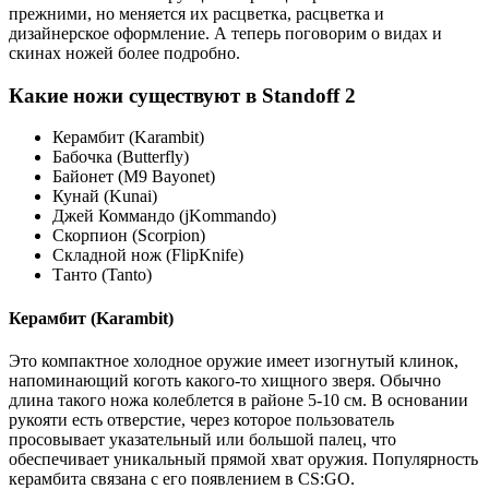
прежними, но меняется их расцветка, расцветка и
дизайнерское оформление. А теперь поговорим о видах и
скинах ножей более подробно.
Какие ножи существуют в Standoff 2
Керамбит (Karambit)
Бабочка (Butterfly)
Байонет (M9 Bayonet)
Кунай (Kunai)
Джей Коммандо (jKommando)
Скорпион (Scorpion)
Складной нож (FlipKnife)
Танто (Tanto)
Керамбит (Karambit)
Это компактное холодное оружие имеет изогнутый клинок,
напоминающий коготь какого-то хищного зверя. Обычно
длина такого ножа колеблется в районе 5-10 см. В основании
рукояти есть отверстие, через которое пользователь
просовывает указательный или большой палец, что
обеспечивает уникальный прямой хват оружия. Популярность
керамбита связана с его появлением в CS:GO.