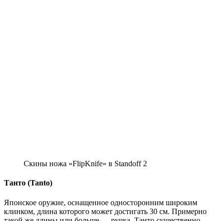
Скины ножа «FlipKnife» в Standoff 2
Танто (Tanto)
Японское оружие, оснащенное односторонним широким
клинком, длина которого может достигать 30 см. Примерно
такой же длины или больше — ручка. Танто существенно