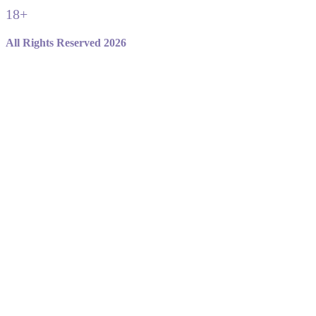
18+
All Rights Reserved 2026
Не являемся официальным сайтом игры standoff 2