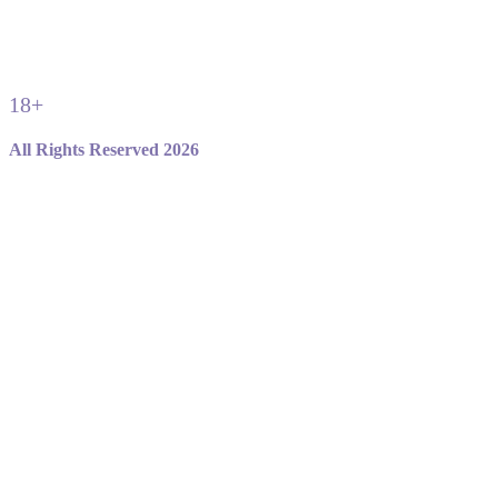
18+
All Rights Reserved 2026
Не являемся официальным сайтом игры standoff 2