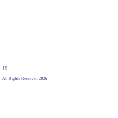
18+
All Rights Reserved 2026
Не являемся официальным сайтом игры standoff 2