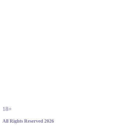
18+
All Rights Reserved 2026
Не являемся официальным сайтом игры standoff 2