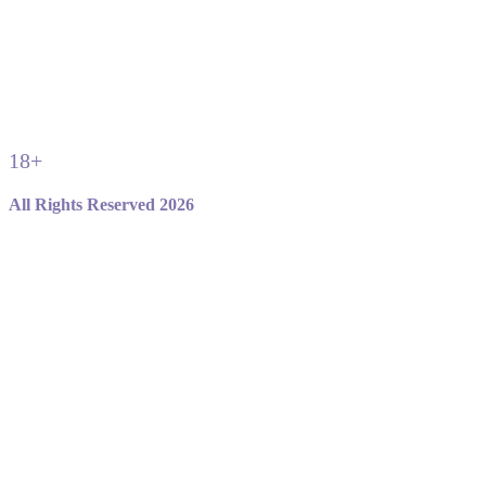
18+
All Rights Reserved 2026
Не являемся официальным сайтом игры standoff 2