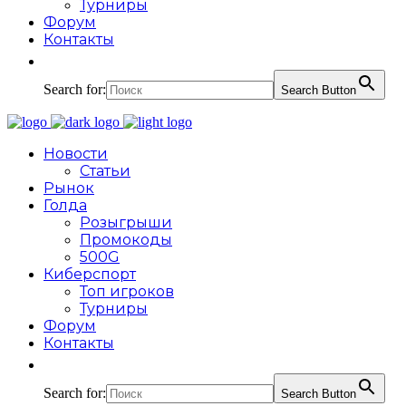
Турниры
Форум
Контакты
Search for:
Search Button
Новости
Статьи
Рынок
Голда
Розыгрыши
Промокоды
500G
Киберспорт
Топ игроков
Турниры
Форум
Контакты
Search for:
Search Button