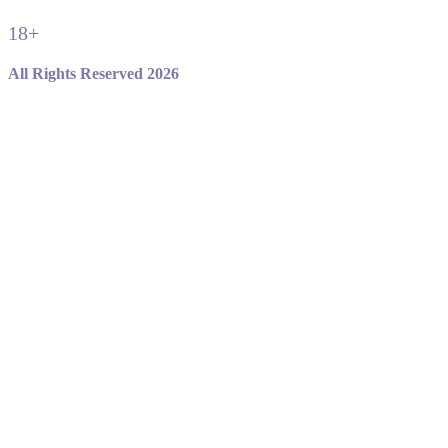
18+
All Rights Reserved 2026
Не являемся официальным сайтом игры standoff 2