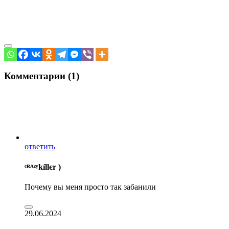
Комментарии (1)
ответить
ᶜᴿᴬᶻᵞkíllєr )
Почему вы меня просто так забанили
29.06.2024