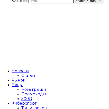
Search for:
Search Button
Новости
Статьи
Рынок
Голда
Розыгрыши
Промокоды
500G
Киберспорт
Топ игроков