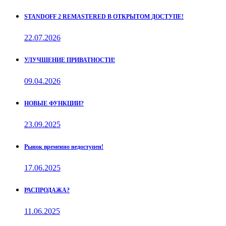
STANDOFF 2 REMASTERED В ОТКРЫТОМ ДОСТУПЕ!
22.07.2026
УЛУЧШЕНИЕ ПРИВАТНОСТИ!
09.04.2026
НОВЫЕ ФУНКЦИИ?
23.09.2025
Рынок временно недоступен!
17.06.2025
РАСПРОДАЖА?
11.06.2025