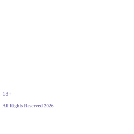
18+
All Rights Reserved 2026
Не являемся официальным сайтом игры standoff 2