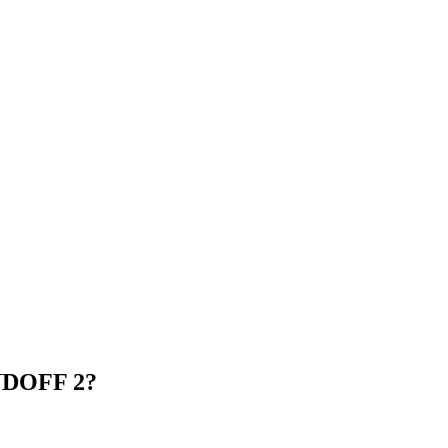
DOFF 2?