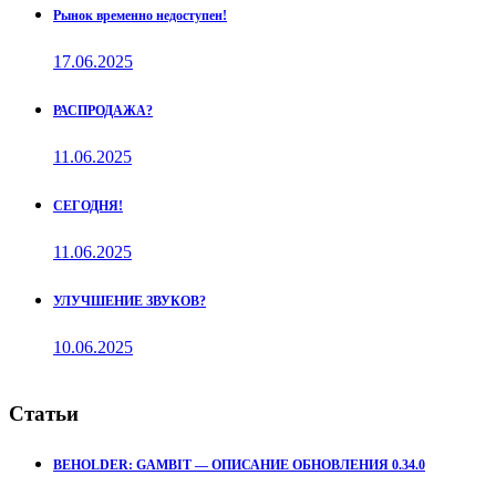
Рынок временно недоступен!
17.06.2025
РАСПРОДАЖА?
11.06.2025
СЕГОДНЯ!
11.06.2025
УЛУЧШЕНИЕ ЗВУКОВ?
10.06.2025
Статьи
BEHOLDER: GAMBIT — ОПИСАНИЕ ОБНОВЛЕНИЯ 0.34.0