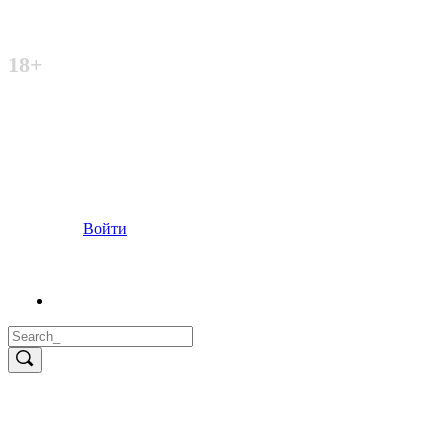
Неофициальный сайт
18+
Войти