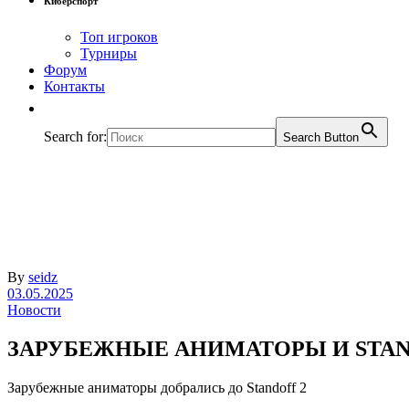
Киберспорт
Топ игроков
Турниры
Форум
Контакты
Search for:
Search Button
By
seidz
03.05.2025
Новости
ЗАРУБЕЖНЫЕ АНИМАТОРЫ И STAN
Зарубежные аниматоры добрались до Standoff 2