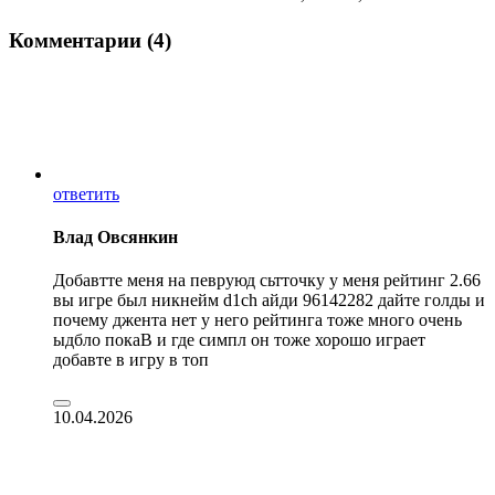
Комментарии (4)
ответить
Влад Овсянкин
Добавтте меня на певруюд сьтточку у меня рейтинг 2.66
вы игре был никнейм d1ch айди 96142282 дайте голды и
почему джента нет у него рейтинга тоже много очень
ыдбло покаВ и где симпл он тоже хорошо играет
добавте в игру в топ
10.04.2026