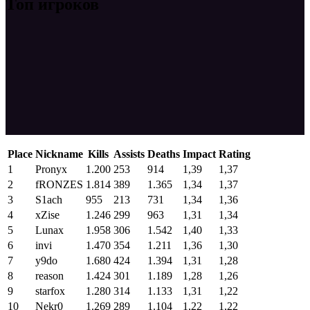
Топ игроков
Place
Nickname
Kills
Assists
Deaths
Impact
Rating
1
Pronyx
1.200
253
914
1,39
1,37
2
fRONZES
1.814
389
1.365
1,34
1,37
3
S1ach
955
213
731
1,34
1,36
4
xZise
1.246
299
963
1,31
1,34
5
Lunax
1.958
306
1.542
1,40
1,33
6
invi
1.470
354
1.211
1,36
1,30
7
y9do
1.680
424
1.394
1,31
1,28
8
reason
1.424
301
1.189
1,28
1,26
9
starfox
1.280
314
1.133
1,31
1,22
10
Nekr0
1.269
289
1.104
1,22
1,22