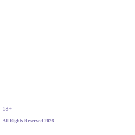
18+
All Rights Reserved 2026
Не являемся официальным сайтом игры standoff 2