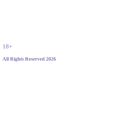
18+
All Rights Reserved 2026
Не являемся официальным сайтом игры standoff 2