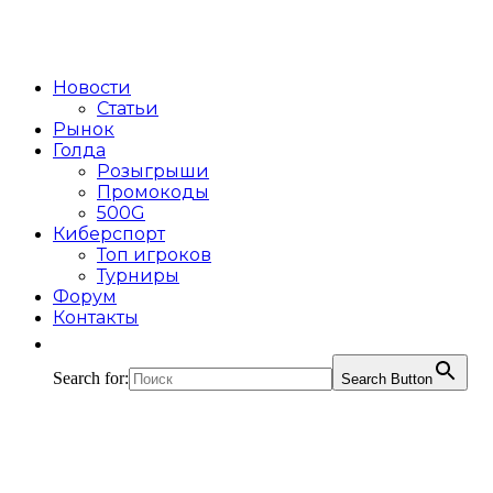
Новости
Статьи
Рынок
Голда
Розыгрыши
Промокоды
500G
Киберспорт
Топ игроков
Турниры
Форум
Контакты
Search for:
Search Button