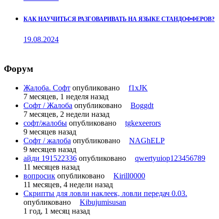
КАК НАУЧИТЬСЯ РАЗГОВАРИВАТЬ НА ЯЗЫКЕ СТАНДОФФЕРОВ?
19.08.2024
Форум
Жалоба. Софт
опубликовано
f1xJK
7 месяцев, 1 неделя назад
Софт / Жалоба
опубликовано
Boggdt
7 месяцев, 2 недели назад
софт/жалобы
опубликовано
tgkexeerors
9 месяцев назад
Софт / жалоба
опубликовано
NAGhELP
9 месяцев назад
айди 191522336
опубликовано
qwertyuiop123456789
11 месяцев назад
вопросик
опубликовано
Kirill0000
11 месяцев, 4 недели назад
Скрипты для ловли наклеек, ловли передач 0.03.
опубликовано
Kibujumisusan
1 год, 1 месяц назад