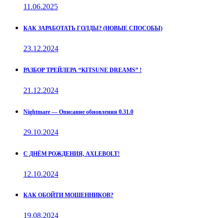
11.06.2025
КАК ЗАРАБОТАТЬ ГОЛДЫ? (НОВЫЕ СПОСОБЫ)
23.12.2024
РАЗБОР ТРЕЙЛЕРА “KITSUNE DREAMS” !
21.12.2024
Nightmare — Описание обновления 0.31.0
29.10.2024
С ДНЁМ РОЖДЕНИЯ, AXLEBOLT!
12.10.2024
КАК ОБОЙТИ МОШЕННИКОВ?
19.08.2024