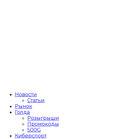
Новости
Статьи
Рынок
Голда
Розыгрыши
Промокоды
500G
Киберспорт