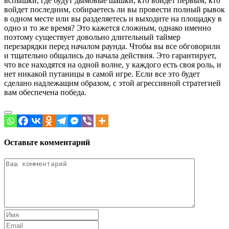
вспышки, где будут дымовые шашки, кто войдет первым, кто
войдет последним, собираетесь ли вы провести полный рывок
в одном месте или вы разделяетесь и выходите на площадку в
одно и то же время? Это кажется сложным, однако именно
поэтому существует довольно длительный таймер
перезарядки перед началом раунда. Чтобы вы все обговорили
и тщательно общались до начала действия. Это гарантирует,
что все находятся на одной волне, у каждого есть своя роль, и
нет никакой путаницы в самой игре. Если все это будет
сделано надлежащим образом, с этой агрессивной стратегией
вам обеспечена победа.
Оставьте комментарий