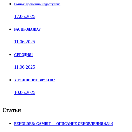
Рынок временно недоступен!
17.06.2025
РАСПРОДАЖА?
11.06.2025
СЕГОДНЯ!
11.06.2025
УЛУЧШЕНИЕ ЗВУКОВ?
10.06.2025
Статьи
BEHOLDER: GAMBIT — ОПИСАНИЕ ОБНОВЛЕНИЯ 0.34.0