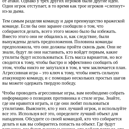
от атаки. Однако у трех других игроков были другие идеи.
Один игрок отступает, в то время как трое игроков «слепнут»
из-за дыма.
Тем самым разделяя команду и даря преимущество вражеской
команде. Если бы они заранее сообщили о том, что
собираются делать, всего этого можно было бы избежать.
Вместо этого они не общались и, как следствие, были
вынуждены делать предположения. Половина команды
предположила, что они должны пройти сквозь дым. Они не
знали, будут ли они настаивать, кто войдет первым, какие
утилиты будут использоваться. Есть масса вариантов, но все
сводится к тому, чтобы быстро и эффективно сообщить об
этом, чтобы никто не запутался в том, в чем заключается план.
Агрессивная игра – это ключ к тому, чтобы иметь сильную
атакующую команду, и с помощью нескольких простых шагов
вы можете одержать твердую победу.
Чтобы проводить агрессивные игры, вам необходимо собрать
информацию о позициях противника и стиле игры. Знайте,
где им нравится играть, и где они любят пользоваться
утилитами. Выясните, кто у них лучший игрок, и используйте
все это. Используя всё это, определите лучший объект для
нападения. Обсудите со своей командой, кто что собирается
делать и как вы собираетесь попасть на объект. Где будут