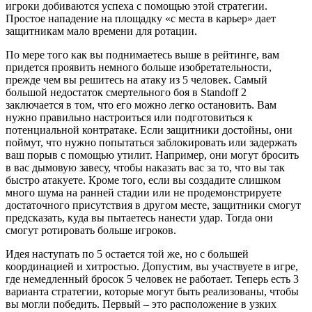
игроки добиваются успеха с помощью этой стратегии.
Простое нападение на площадку «с места в карьер» дает
защитникам мало времени для ротации.
По мере того как вы поднимаетесь выше в рейтинге, вам
придется проявить немного больше изобретательности,
прежде чем вы решитесь на атаку из 5 человек. Самый
большой недостаток смертельного боя в Standoff 2
заключается в том, что его можно легко остановить. Вам
нужно правильно настроиться или подготовиться к
потенциальной контратаке. Если защитники достойны, они
поймут, что нужно попытаться заблокировать или задержать
ваш порыв с помощью утилит. Например, они могут бросить
в вас дымовую завесу, чтобы наказать вас за то, что вы так
быстро атакуете. Кроме того, если вы создадите слишком
много шума на ранней стадии или не продемонстрируете
достаточного присутствия в другом месте, защитники смогут
предсказать, куда вы пытаетесь нанести удар. Тогда они
смогут ротировать больше игроков.
Идея наступать по 5 остается той же, но с большей
координацией и хитростью. Допустим, вы участвуете в игре,
где немедленный бросок 5 человек не работает. Теперь есть 3
варианта стратегии, которые могут быть реализованы, чтобы
вы могли победить. Первый – это расположение в узких